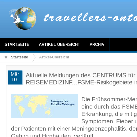
STARTSEITE
ARTIKEL-ÜBERSICHT
ARCHIV
Startseite
Artikel-Übersicht
Mär
Aktuelle Meldungen des CENTRUMS für
10.
REISEMEDIZINF...FSME-Risikogebiete i
Die Frühsommer-Meni
eine durch das FSME
Erkrankung, die mit 
Symptomen, Fieber u
der Patienten mit einer Meningoenzephalitis, d
Gehirn und Hirnhäuten, verläuft.