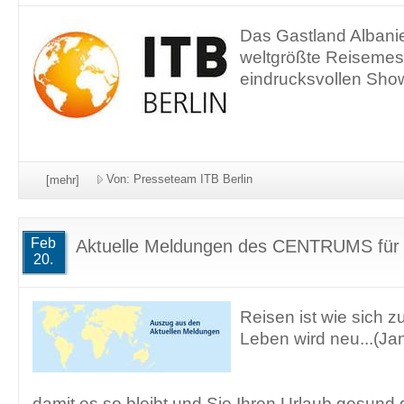
Das Gastland Albanie
weltgrößte Reisemess
eindrucksvollen Show
Von: Presseteam ITB Berlin
[mehr]
Feb
Aktuelle Meldungen des CENTRUMS fü
20.
Reisen ist wie sich z
Leben wird neu...(Ja
damit es so bleibt und Sie Ihren Urlaub gesund