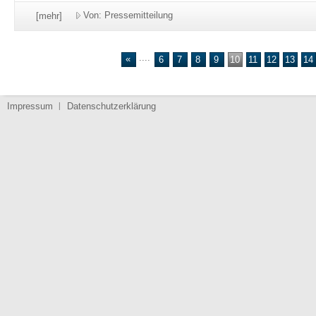
Von: Pressemitteilung
[mehr]
....
«
6
7
8
9
10
11
12
13
14
Impressum
Datenschutzerklärung