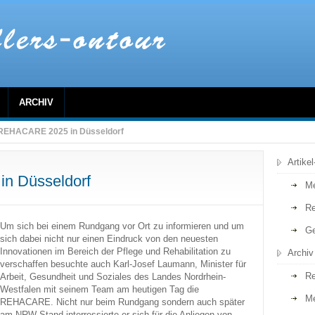
ARCHIV
REHACARE 2025 in Düsseldorf
Artike
n Düsseldorf
Me
Re
Um sich bei einem Rundgang vor Ort zu informieren und um
Ge
sich dabei nicht nur einen Eindruck von den neuesten
Innovationen im Bereich der Pflege und Rehabilitation zu
Archiv
verschaffen besuchte auch Karl-Josef Laumann, Minister für
Re
Arbeit, Gesundheit und Soziales des Landes Nordrhein-
Westfalen mit seinem Team am heutigen Tag die
M
REHACARE. Nicht nur beim Rundgang sondern auch später
am NRW Stand interressierte er sich für die Anliegen von