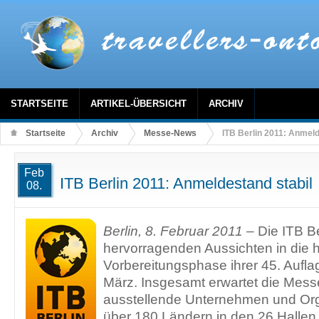
STARTSEITE
ARTIKEL-ÜBERSICHT
ARCHIV
Startseite
Archiv
Messe-News
ITB Berlin 2011: Anmeld
Feb
ITB Berlin 2011: Anmeldestand stabil
08.
Berlin, 8. Februar 2011
– Die ITB Ber
hervorragenden Aussichten in die 
Vorbereitungsphase ihrer 45. Aufla
März. Insgesamt erwartet die Mess
ausstellende Unternehmen und Org
über 180 Ländern in den 26 Hallen 