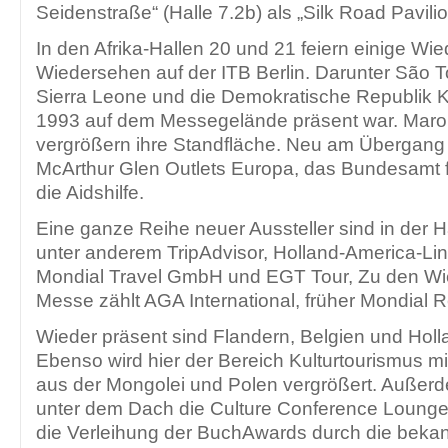
Seidenstraße“ (Halle 7.2b) als „Silk Road Pavilio
In den Afrika-Hallen 20 und 21 feiern einige Wie
Wiedersehen auf der ITB Berlin. Darunter São T
Sierra Leone und die Demokratische Republik Ko
1993 auf dem Messegelände präsent war. Maro
vergrößern ihre Standfläche. Neu am Übergang z
McArthur Glen Outlets Europa, das Bundesamt 
die Aidshilfe.
Eine ganze Reihe neuer Aussteller sind in der Ha
unter anderem TripAdvisor, Holland-America-Line
Mondial Travel GmbH und EGT Tour, Zu den Wie
Messe zählt AGA International, früher Mondial 
Wieder präsent sind Flandern, Belgien und Holla
Ebenso wird hier der Bereich Kulturtourismus m
aus der Mongolei und Polen vergrößert. Außerd
unter dem Dach die Culture Conference Loung
die Verleihung der BuchAwards durch die beka